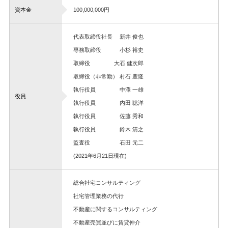
資本金
100,000,000円
代表取締役社長 新井 俊也
専務取締役 小杉 裕史
取締役 大石 健次郎
取締役（非常勤） 村石 豊隆
執行役員 中澤 一雄
役員
執行役員 内田 聡洋
執行役員 佐藤 秀和
執行役員 鈴木 清之
監査役 石田 元二
(2021年6月21日現在)
総合社宅コンサルティング
社宅管理業務の代行
不動産に関するコンサルティング
不動産売買並びに賃貸仲介