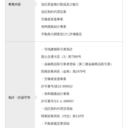
事業内容
信託受益権の取扱及び媒介
信託契約代理店業
労働者派遣事業
有料職業紹介事業
不動産の調査並びに評価鑑定
・宅地建物取引業免許
国土交通大臣（3）第7366号
・金融商品取引業者登録（第二種金融商品取引業）
関東財務局長（金商）第2479号
・労働者派遣事業
許可番号/派13-306912
・有料職業紹介事業
免許・許認可等
許可番号/13-ユ-308057
・信託契約代理店登録
関東財務局長（代信）第110号
・不動産鑑定業登録