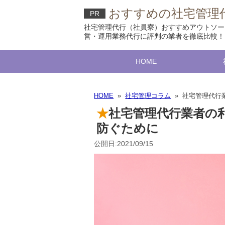
おすすめの社宅管理代
PR
社宅管理代行（社員寮）おすすめアウトソー
営・運用業務代行に評判の業者を徹底比較！
HOME
HOME
»
社宅管理コラム
» 社宅管理代行
社宅管理代行業者の
防ぐために
公開日:2021/09/15